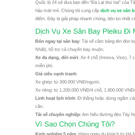
Quốc lộ 24 sẽ đưa bạn đến “Đà Lạt thứ hai” của T
hậu mát mẻ. Chúng tôi cung cấp
dịch vụ xe sân b
điểm. Đây là giải pháp nhanh chóng, tiện lợi nhất 
Dịch Vụ Xe Sân Bay Pleiku Đi
Đón ngay tại sân bay
: Tài xế cầm bảng tên đón 
Nhất), hỗ trợ cả chuyến bay muộn.
Xe đa dạng, đời mới
: Xe 4 chỗ (Innova, Vios), 7
miễn phí.
Giá siêu cạnh tranh
:
Xe ghép: từ 300.000 VNĐ/người.
Xe riêng: từ 1.200.000 VNĐ/4 chỗ, 1.800.000 VNĐ/
Linh hoạt lịch trình
: Đi thẳng hoặc dừng ngắm cả
cần.
Tài xế chuyên nghiệp
: Am hiểu đường đèo Tây Ng
Vì Sao Chọn Chúng Tôi?
Kinh nghiệm 5 năm
: Hàng ngàn du khách từ Hà Nộ