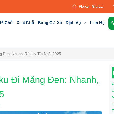
Pleiku - Gia Lai
16 Chỗ
Xe 4 Chỗ
Bảng Giá Xe
Dịch Vụ
Liên Hệ
g Đen: Nhanh, Rẻ, Uy Tín Nhất 2025
iku Đi Măng Đen: Nhanh,
Đ
U
5
M
T
t
T