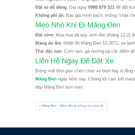
Đặt xe dễ dàng
: Gọi ngay
0988 679 321
để đặt trư
Không phí ẩn
: Báo giá minh bạch, không “chặt ch
Mẹo Nhỏ Khi Đi Măng Đen
Đặt sớm
: Mùa hoa dã quỳ, anh đào (tháng 12-2) 
Mang áo ấm
: Nhiệt độ Măng Đen 15-20°C, se lạnh
Thử đặc sản
: Cơm lam, gà nướng tại các điểm d
Liên Hệ Ngay Để Đặt Xe
Đừng mất thời gian chen chúc xe buýt hay lo lắng v
Măng Đen
ngay hôm nay. Chúng tôi cam kết mang 
đẹp Măng Đen trọn vẹn!
Măng Đen – Điểm đến lý tưởng cho mùa hè