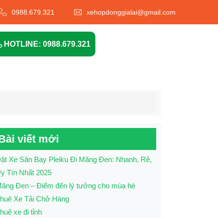
0988.679.321
xehopdonggialai@gmail.com
HOTLINE: 0988.679.321
Bài viết mới
ặt Xe Sân Bay Pleiku Đi Măng Đen: Nhanh, Rẻ,
y Tín Nhất 2025
ăng Đen – Điểm đến lý tưởng cho mùa hè
huê Xe Tải Chở Hàng
huê xe đi tỉnh