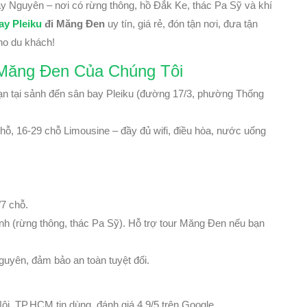
ây Nguyên – nơi có rừng thông, hồ Đắk Ke, thác Pa Sỹ và khí
ay Pleiku
đi Măng Đen
uy tín, giá rẻ, đón tận nơi, đưa tận
cho du khách!
 Măng Đen Của Chúng Tôi
bạn tại sảnh đến sân bay Pleiku (đường 17/3, phường Thống
 chỗ, 16-29 chỗ Limousine – đầy đủ wifi, điều hòa, nước uống
7 chỗ.
nh (rừng thông, thác Pa Sỹ). Hỗ trợ tour Măng Đen nếu bạn
uyên, đảm bảo an toàn tuyệt đối.
i, TP.HCM tin dùng, đánh giá 4.9/5 trên Google.