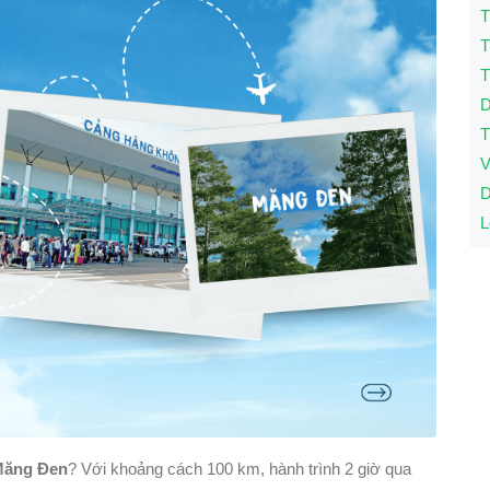
T
T
T
D
T
V
D
L
 Măng Đen
? Với khoảng cách 100 km, hành trình 2 giờ qua