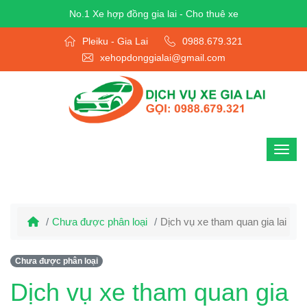
No.1 Xe hợp đồng gia lai - Cho thuê xe
Pleiku - Gia Lai
0988.679.321
xehopdonggialai@gmail.com
Chưa được phân loại
Dịch vụ xe tham quan gia lai
Chưa được phân loại
Dịch vụ xe tham quan gia