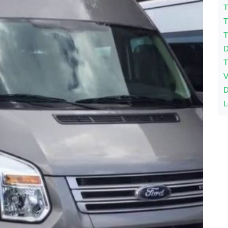
T
T
T
D
T
V
D
L