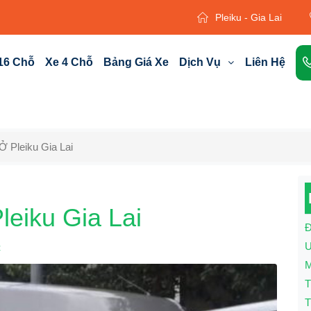
Pleiku - Gia Lai
16 Chỗ
Xe 4 Chỗ
Bảng Giá Xe
Dịch Vụ
Liên Hệ
 Pleiku Gia Lai
eiku Gia Lai
Đ
U
t
M
T
T