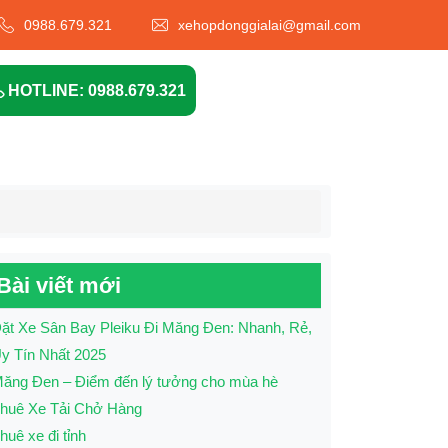
0988.679.321
xehopdonggialai@gmail.com
HOTLINE: 0988.679.321
Bài viết mới
ặt Xe Sân Bay Pleiku Đi Măng Đen: Nhanh, Rẻ,
y Tín Nhất 2025
ăng Đen – Điểm đến lý tưởng cho mùa hè
huê Xe Tải Chở Hàng
huê xe đi tỉnh