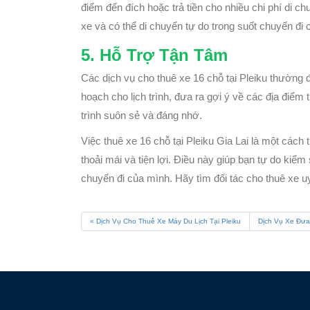
điểm đến đích hoặc trả tiền cho nhiều chi phí di ch
xe và có thể di chuyển tự do trong suốt chuyến đi 
5. Hỗ Trợ Tận Tâm
Các dịch vụ cho thuê xe 16 chỗ tại Pleiku thường đ
hoạch cho lịch trình, đưa ra gợi ý về các địa đi
trình suôn sẻ và đáng nhớ.
Việc thuê xe 16 chỗ tại Pleiku Gia Lai là một cách
thoải mái và tiện lợi. Điều này giúp bạn tự do kiểm s
chuyến đi của mình. Hãy tìm đối tác cho thuê xe uy
Dịch Vụ Cho Thuê Xe Máy Du Lịch Tại Pleiku
Dịch Vụ Xe Đưa