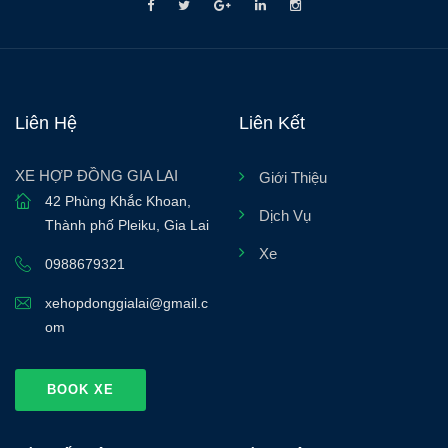
Liên Hệ
Liên Kết
XE HỢP ĐỒNG GIA LAI
Giới Thiệu
42 Phùng Khắc Khoan
,
Dịch Vụ
Thành phố Pleiku
,
Gia Lai
Xe
0988679321
xehopdonggialai@gmail.c
om
BOOK XE