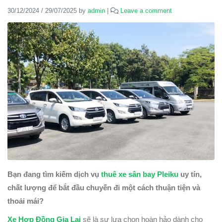
30/12/2024
/
29/07/2025
by
admin
|
Leave a comment
Bạn đang tìm kiếm dịch vụ
thuê xe sân bay Pleiku
uy tín,
chất lượng để bắt đầu chuyến đi một cách thuận tiện và
thoải mái?
Xe Hợp Đồng Gia Lai
sẽ là sự lựa chọn hoàn hảo dành cho