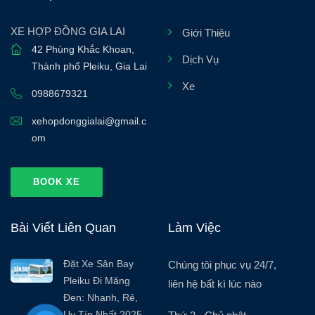
XE HỢP ĐỒNG GIA LAI
Giới Thiệu
42 Phùng Khắc Khoan
,
Dịch Vụ
Thành phố Pleiku
,
Gia Lai
Xe
0988679321
xehopdonggialai@gmail.c
om
BOOK XE
Bài Viết Liên Quan
Làm Việc
Đặt Xe Sân Bay
Chúng tôi phục vụ 24/7,
Pleiku Đi Măng
liên hệ bất kì lúc nào
Đen: Nhanh, Rẻ,
Uy Tín Nhất 2025