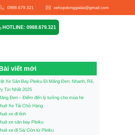
0988.679.321
xehopdonggialai@gmail.com
HOTLINE: 0988.679.321
Bài viết mới
ặt Xe Sân Bay Pleiku Đi Măng Đen: Nhanh, Rẻ,
y Tín Nhất 2025
ăng Đen – Điểm đến lý tưởng cho mùa hè
huê Xe Tải Chở Hàng
huê xe đi tỉnh
huê xe sân bay Pleiku
huê xe đi Sài Gòn từ Pleiku