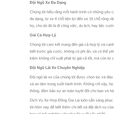
Đội Ngũ Xe Đa Dạng
Chúng tôi hiểu rằng mỗi hành trình có những yêu cầu
đa dạng, từ xe 4 chỗ tiện lợi đến xe 16 chỗ rộng r
họ, cho dù đó là đi công việc, du lịch, hay tiệc cưới
Giá Cả Hợp Lý
Chúng tôi cam kết mang đến giá cả hợp lý và cạnh
biết trước giá cước, không có phí ẩn, và có thể yên
kiệm không chỉ xuất phát từ giá cả tốt, mà còn từ c
Đội Ngũ Lái Xe Chuyên Nghiệp
Đội ngũ lái xe của chúng tôi được chọn lọc và đào
và an tâm trong suốt hành trình. Không chỉ vậy, họ
thông, đảm bảo sự an toàn tuyệt đối cho bạn và h
Dịch Vụ Xe Hợp Đồng Gia Lai luôn sẵn sàng phục 
tôi hôm nay để biết thêm chi tiết và đặt dịch vụ c
bạn có trải nghiệm vận chuyển xuất sắc nhất!