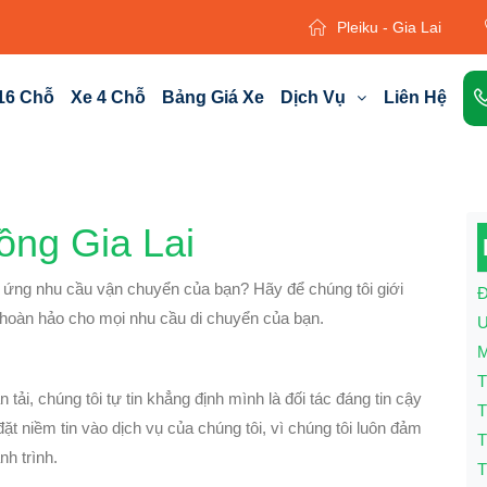
Pleiku - Gia Lai
16 Chỗ
Xe 4 Chỗ
Bảng Giá Xe
Dịch Vụ
Liên Hệ
ồng Gia Lai
p ứng nhu cầu vận chuyển của bạn? Hãy để chúng tôi giới
Đ
 hoàn hảo cho mọi nhu cầu di chuyển của bạn.
U
M
T
tải, chúng tôi tự tin khẳng định mình là đối tác đáng tin cậy
T
t niềm tin vào dịch vụ của chúng tôi, vì chúng tôi luôn đảm
T
nh trình.
T