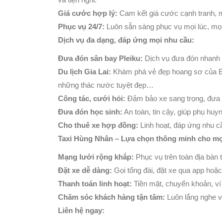
Giá cước hợp lý:
Cam kết giá cước cạnh tranh, m
Phục vụ 24/7:
Luôn sẵn sàng phục vụ mọi lúc, mọi 
Dịch vụ đa dạng, đáp ứng mọi nhu cầu:
Đưa đón sân bay Pleiku:
Dịch vụ đưa đón nhanh ch
Du lịch Gia Lai:
Khám phá vẻ đẹp hoang sơ của Bi
những thác nước tuyệt đẹp…
Công tác, cưới hỏi:
Đảm bảo xe sang trọng, đưa 
Đưa đón học sinh:
An toàn, tin cậy, giúp phụ huy
Cho thuê xe hợp đồng:
Linh hoạt, đáp ứng nhu cầ
Taxi Hùng Nhân – Lựa chọn thông minh cho mọi
Mạng lưới rộng khắp:
Phục vụ trên toàn địa bàn t
Đặt xe dễ dàng:
Gọi tổng đài, đặt xe qua app hoặc
Thanh toán linh hoạt:
Tiền mặt, chuyển khoản, ví 
Chăm sóc khách hàng tận tâm:
Luôn lắng nghe v
Liên hệ ngay: