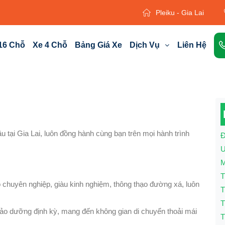
Pleiku - Gia Lai
16 Chỗ
Xe 4 Chỗ
Bảng Giá Xe
Dịch Vụ
Liên Hệ
u tại Gia Lai, luôn đồng hành cùng bạn trên mọi hành trình
Đ
U
M
T
 chuyên nghiệp, giàu kinh nghiệm, thông thạo đường xá, luôn
T
T
ảo dưỡng định kỳ, mang đến không gian di chuyển thoải mái
T