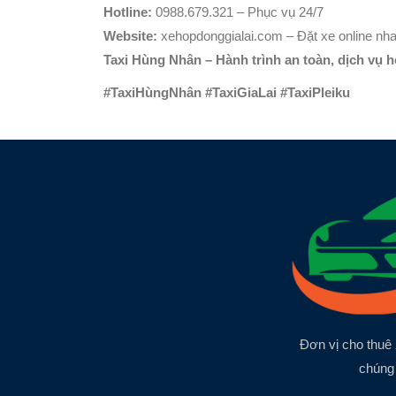
Hotline:
0988.679.321 – Phục vụ 24/7
Website:
xehopdonggialai.com – Đặt xe online nh
Taxi Hùng Nhân – Hành trình an toàn, dịch vụ 
#TaxiHùngNhân #TaxiGiaLai #TaxiPleiku
Đơn vị cho thuê 
chúng 