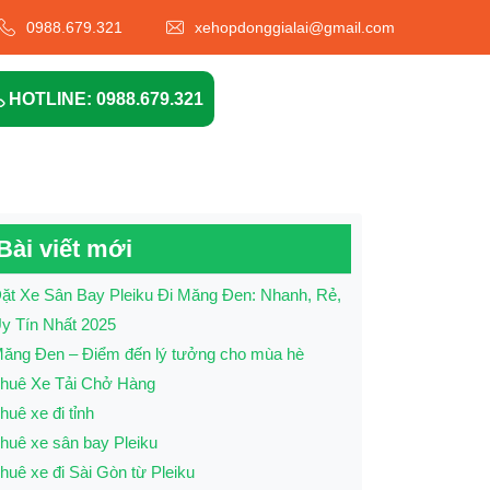
0988.679.321
xehopdonggialai@gmail.com
HOTLINE: 0988.679.321
Bài viết mới
ặt Xe Sân Bay Pleiku Đi Măng Đen: Nhanh, Rẻ,
y Tín Nhất 2025
ăng Đen – Điểm đến lý tưởng cho mùa hè
huê Xe Tải Chở Hàng
huê xe đi tỉnh
huê xe sân bay Pleiku
huê xe đi Sài Gòn từ Pleiku