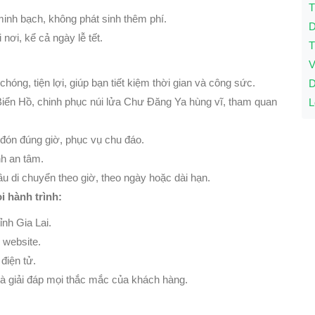
T
inh bạch, không phát sinh thêm phí.
D
nơi, kể cả ngày lễ tết.
T
V
óng, tiện lợi, giúp bạn tiết kiệm thời gian và công sức.
D
ển Hồ, chinh phục núi lửa Chư Đăng Ya hùng vĩ, tham quan
L
đón đúng giờ, phục vụ chu đáo.
nh an tâm.
u di chuyển theo giờ, theo ngày hoặc dài hạn.
 hành trình:
ỉnh Gia Lai.
 website.
điện tử.
à giải đáp mọi thắc mắc của khách hàng.