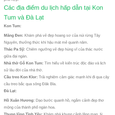
Các địa điểm du lịch hấp dẫn tại Kon
Tum và Đà Lạt
Kon Tum:
Măng Đen:
Khám phá vẻ đẹp hoang sơ của núi rừng Tây
Nguyên, thưởng thức khí hậu mát mẻ quanh năm.
Thác Pa Sỹ:
Chiêm ngưỡng vẻ đẹp hùng vĩ của thác nước
giữa đại ngàn.
Nhà thờ Gỗ Kon Tum:
Tìm hiểu về kiến trúc độc đáo và lịch
sử lâu đời của nhà thờ.
Cầu treo Kon Klor:
Trải nghiệm cảm giác mạnh khi đi qua cây
cầu treo bắc qua sông Đăk Bla.
Đà Lạt:
Hồ Xuân Hương:
Dạo bước quanh hồ, ngắm cảnh đẹp thơ
mộng của thành phố ngàn hoa.
Thung lũng Tình Yêu:
Khám phá khung cảnh lãng mạn, lý