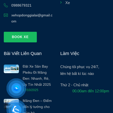
Xe
0988679321
xehopdonggialai@gmail.c
om
BOOK XE
Bài Viết Liên Quan
Làm Việc
Đặt Xe Sân Bay
Chúng tôi phục vụ 24/7,
Pleiku Đi Măng
liên hệ bất kì lúc nào
Đen: Nhanh, Rẻ,
Uy Tín Nhất 2025
Thứ 2 - Chủ nhật
17/10/2025
00.00am đến 12:00pm
Măng Đen – Điểm
đến lý tưởng cho
mùa hè